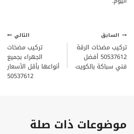
اليوم.
تصفّح
السابق
التالي
تركيب مضخات الرقة
تركيب مضخات
المقالات
50537612 أفضل
الجهراء بجميع
فني سباكة بالكويت
أنواعها بأقل الأسعار
50537612
موضوعات ذات صلة