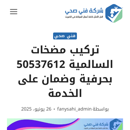
لتجاوز
لى
لمحتوى
فني صحي
تركيب مضخات
السالمية 50537612
بحرفية وضمان على
الخدمة
بواسطة
fanysahi_admin
26 يونيو، 2025