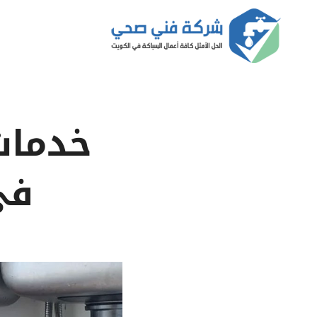
لتجاوز
لى
لمحتوى
خدمات
في 