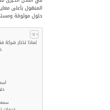
المنهول بأعلى معايير
حلول موثوقة ومستد
لماذا تختار شركة 
1
6. أ
7. 
9. سم
خدمات ت