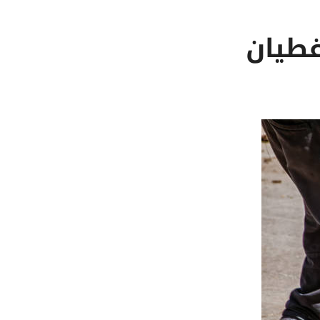
غطيان