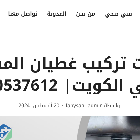
فني صحي
من نحن
المدونة
تواصل معنا
 تركيب غطيان الم
الكويت| 50537612
بواسطة
fanysahi_admin
20 أغسطس، 2024