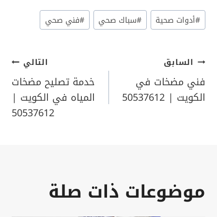
وسوم
#
أدوات صحية
#
سباك صحي
#
فني صحي
المقال:
تصفّح
السابق
التالي
فني مضخات في
خدمة تصليح مضخات
المقالات
الكويت | 50537612
المياه في الكويت |
50537612
موضوعات ذات صلة