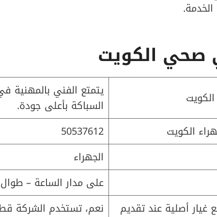
الخدمة.
 صحي
الكويت
يتمتع الفني بالمهنية في
الكويت
السباكة بأعلى جودة.
راء الكويت
50537612
الجهراء
على مدار الساعة – طوال أ
يار أصلية عند تقديم
نعم، تستخدم الشركة قطع 