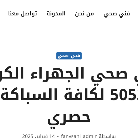
فني صحي
من نحن
المدونة
تواصل معنا
فني صحي
صحي الجهراء الك
50537612 لكافة السبا
حصري
بواسطة
fanysahi_admin
14 فبراير، 2025