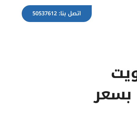
اتصل بنا: 50537612
ويت
كة بسعر