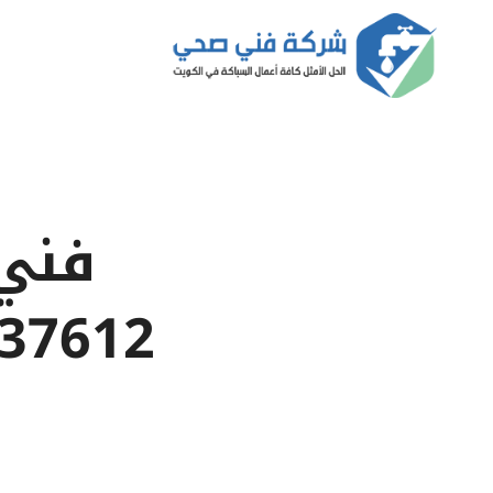
لتجاوز
لى
لمحتوى
فني 