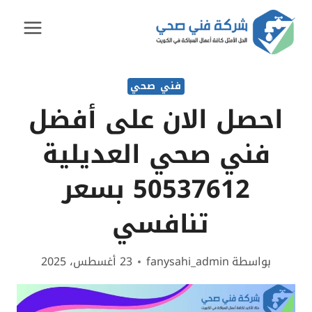
لتجاوز
لى
لمحتوى
فني صحي
احصل الان على أفضل
فني صحي العديلية
50537612 بسعر
تنافسي
بواسطة
fanysahi_admin
23 أغسطس، 2025