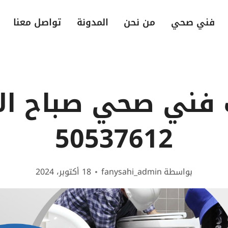
فني صحي
من نحن
المدونة
تواصل معنا
فني صحي صباح ال
50537612
بواسطة
fanysahi_admin
18 أكتوبر، 2024