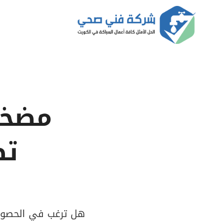
لتجاوز
لى
لمحتوى
تص
هل ترغب في الحصول