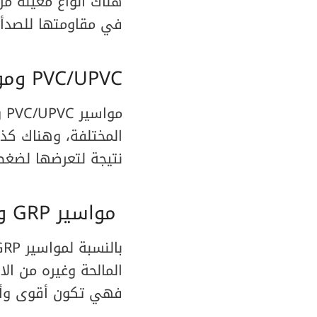
هناك أنواع معينة م
في مقاومتها للصدأ، 
PVC/UPVC ومواسير HDPE
مو
نتيجة لتعرضها لضغط
مواسير GRP ومواسير الفخار والخرسانة
المالحة وغيره من الا
فهي تكون أقوى وأمت