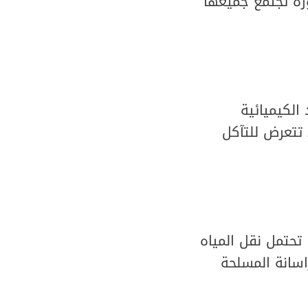
ة تجتمع جميعها
اد الكيميائية
HDPE وهو ما يجعلها لا تتعرض للتآكل
علها تحتمل نقل المياه
راسانة المسلحة