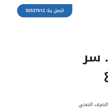
اتصل بنا: 50537612
جورة 50537612… سر
ع
الصرف الصحي