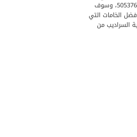
سريعًا؟ ما عليك إلا التواصل مع شركة فني صحي من خلال رقم هاتف 50537612، وسوف
ضل الخامات التي
ة السراديب من