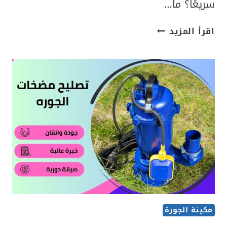
سريعًا؟ ما…
مضخه
اقرأ المزيد
جورة
50537612…
سر
تصريف
المياه
السريع
مكينة الجورة