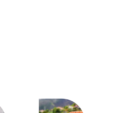
جمعية
ام
الهيمان
|
50537612