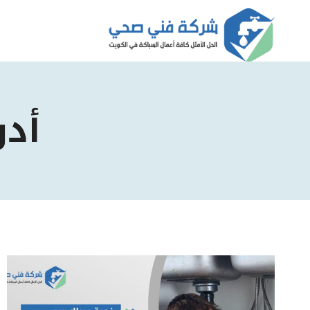
لتجاوز
لى
لمحتوى
أدو