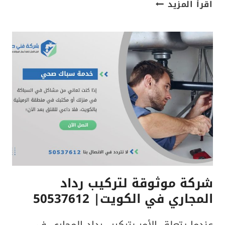
أفضل
اقرأ المزيد
فني
تركيب
رداد
مجاري
في
الكويت|
50537612
شركة موثوقة لتركيب رداد
المجاري في الكويت| 50537612