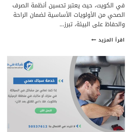
في الكويت، حيث يعتبر تحسين أنظمة الصرف
الصحي من الأولويات الأساسية لضمان الراحة
والحفاظ على البيئة، تبرز…
أفضل
اقرأ المزيد
شركة
تركيب
رداد
المجاري
في
الكويت|
50537612