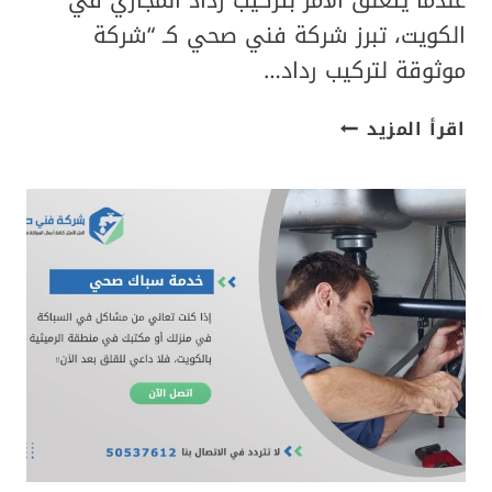
عندما يتعلق الأمر بتركيب رداد المجاري في
الكويت، تبرز شركة فني صحي كـ “شركة
موثوقة لتركيب رداد…
شركة
اقرأ المزيد
موثوقة
لتركيب
رداد
المجاري
في
الكويت|
50537612