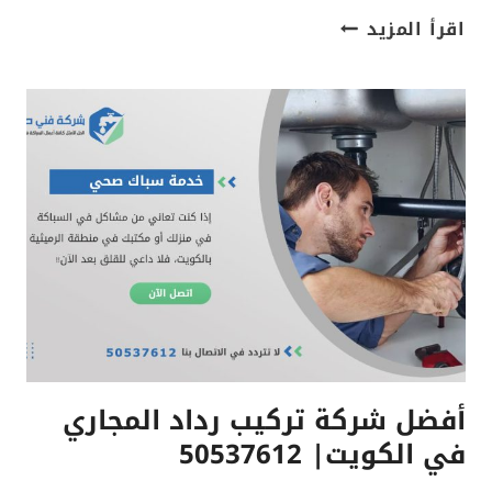
خدمات
اقرأ المزيد
تركيب
ردادات
المجاري
باستخدام
أحدث
التقنيات
في
الكويت|
50537612
أفضل شركة تركيب رداد المجاري
في الكويت| 50537612