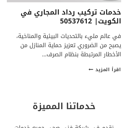
خدمات تركيب رداد المجاري في
الكويت| 50537612
في عالم مليء بالتحديات البيئية والمناخية،
يصبح من الضروري تعزيز حماية المنازل من
الأخطار المرتبطة بنظام الصرف…
خدمات
اقرأ المزيد
تركيب
رداد
المجاري
في
خدماتنا المميزة
الكويت|
50537612
نقدم في شركة فني صحي جميع خدمات