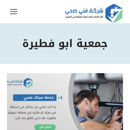
لتجاوز
لى
لمحتوى
جمعية ابو فطيرة