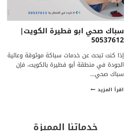
سباك صحي ابو فطيرة الكويت|
50537612
إذا كنت تبحث عن خدمات سباكة موثوقة وعالية
الجودة في منطقة أبو فطيرة بالكويت، فإن
سباك صحي…
سباك
اقرأ المزيد
صحي
ابو
فطيرة
الكويت|
خدماتنا المميزة
50537612