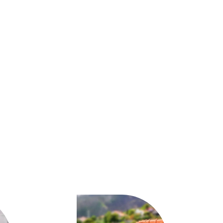
شاور
بوكس
بالكويت|
50537612