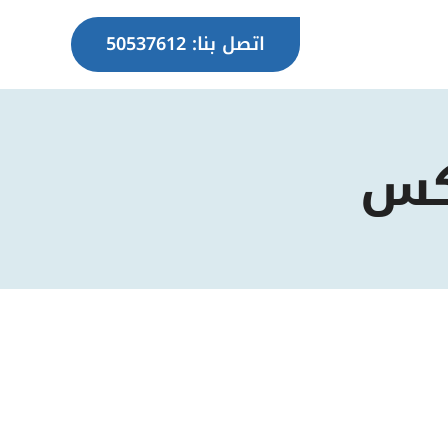
اتصل بنا: 50537612
كس