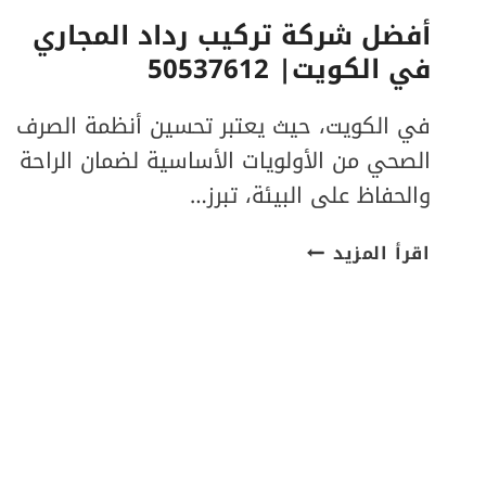
أفضل شركة تركيب رداد المجاري
في الكويت| 50537612
في الكويت، حيث يعتبر تحسين أنظمة الصرف
الصحي من الأولويات الأساسية لضمان الراحة
والحفاظ على البيئة، تبرز…
أفضل
اقرأ المزيد
شركة
تركيب
رداد
المجاري
في
الكويت|
50537612