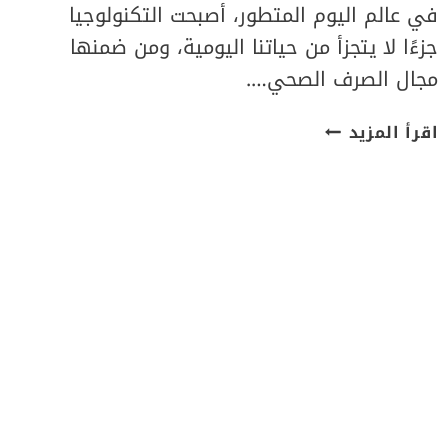
في عالم اليوم المتطور، أصبحت التكنولوجيا
جزءًا لا يتجزأ من حياتنا اليومية، ومن ضمنها
مجال الصرف الصحي….
خدمات
اقرأ المزيد
تركيب
ردادات
المجاري
باستخدام
أحدث
التقنيات
في
الكويت|
50537612