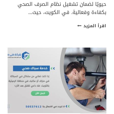
حيويًا لضمان تشغيل نظام الصرف الصحي
بكفاءة وفعالية. في الكويت، حيث…
خدمات
اقرأ المزيد
صيانة
دورية
لرداد
المجاري
في
الكويت|
50537612