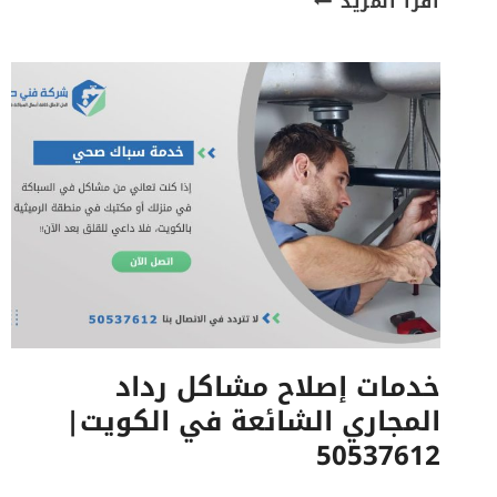
اقرأ المزيد
أنواع
رداد
المجاري
في
الكويت|
مميزات
وعيوب
كل
نوع
خدمات إصلاح مشاكل رداد
المجاري الشائعة في الكويت|
50537612