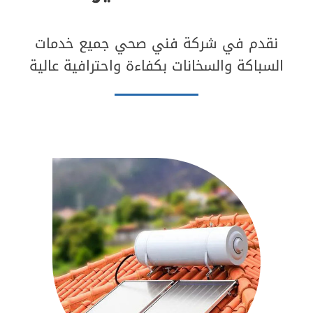
50537612
نقدم في شركة فني صحي جميع خدمات
السباكة والسخانات بكفاءة واحترافية عالية