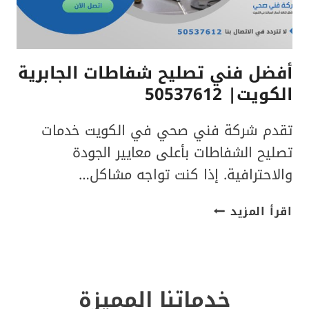
أفضل فني تصليح شفاطات الجابرية
الكويت| 50537612
تقدم شركة فني صحي في الكويت خدمات
تصليح الشفاطات بأعلى معايير الجودة
والاحترافية. إذا كنت تواجه مشاكل…
أفضل
اقرأ المزيد
فني
تصليح
شفاطات
الجابرية
خدماتنا المميزة
الكويت|