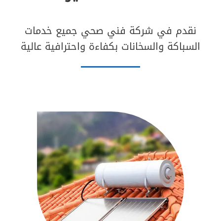
50537612
نقدم في شركة فني صحي جميع خدمات
السباكة والسخانات بكفاءة واحترافية عالية