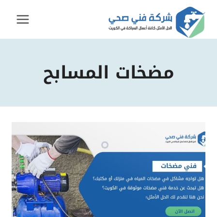
لتجاوز
لى
لمحتوى
مضخات المسابح