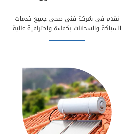
الكويت|
50537612
نقدم في شركة فني صحي جميع خدمات
السباكة والسخانات بكفاءة واحترافية عالية