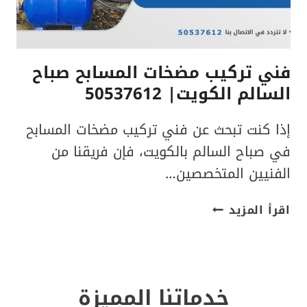
فني تركيب مضخات المسابح صباح
السالم الكويت| 50537612
إذا كنت تبحث عن فني تركيب مضخات المسابح
في صباح السالم بالكويت، فإن فريقنا من
الفنيين المتخصصين…
فني
اقرأ المزيد
تركيب
مضخات
المسابح
صباح
خدماتنا المميزة
السالم